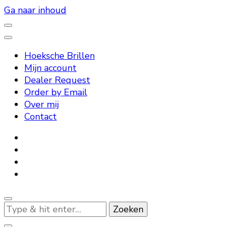
Ga naar inhoud
– High Quality Reading Glasses –
Hoeksche Brillen
Hoeksche Brillen
Mijn account
Dealer Request
Order by Email
Over mij
Contact
Op
zoek