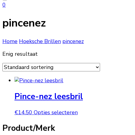
naar
0
iets?
pincenez
Home
Hoeksche Brillen
pincenez
Enig resultaat
Pince-nez leesbril
Dit
€
14.50
Opties selecteren
product
Product/Merk
heeft
meerdere