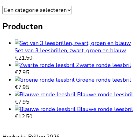
variaties.
Deze
optie
Producten
kan
gekozen
worden
op
Set van 3 leesbrillen, zwart, groen en blauw
de
€
21.50
productpagina
Zwarte ronde leesbril
€
7.95
Groene ronde leesbril
€
7.95
Blauwe ronde leesbril
€
7.95
Blauwe ronde leesbril
€
12.50
Hoeksche Brillen 2026