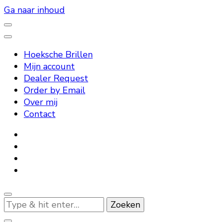
Ga naar inhoud
– High Quality Reading Glasses –
Hoeksche Brillen
Hoeksche Brillen
Mijn account
Dealer Request
Order by Email
Over mij
Contact
Op
zoek