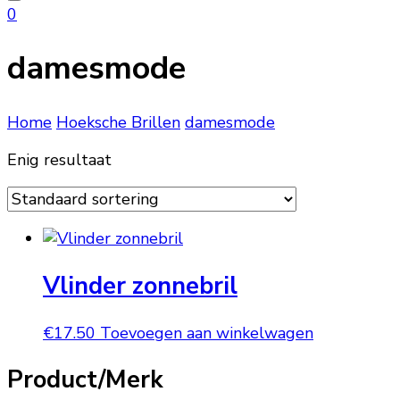
naar
0
iets?
damesmode
Home
Hoeksche Brillen
damesmode
Enig resultaat
Vlinder zonnebril
€
17.50
Toevoegen aan winkelwagen
Product/Merk