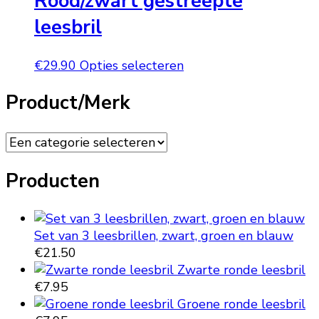
Rood/zwart gestreepte
variaties.
leesbril
Deze
optie
Dit
€
29.90
Opties selecteren
kan
product
gekozen
Product/Merk
heeft
worden
meerdere
op
variaties.
de
Deze
productpagina
optie
Producten
kan
gekozen
worden
op
Set van 3 leesbrillen, zwart, groen en blauw
de
€
21.50
productpagina
Zwarte ronde leesbril
€
7.95
Groene ronde leesbril