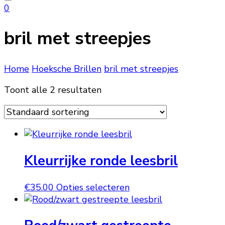
naar
0
iets?
bril met streepjes
Home
Hoeksche Brillen
bril met streepjes
Toont alle 2 resultaten
Kleurrijke ronde leesbril
Dit
€
35.00
Opties selecteren
product
heeft
meerdere