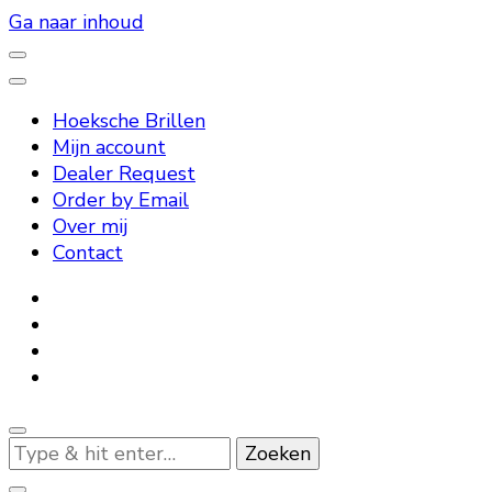
Ga naar inhoud
– High Quality Reading Glasses –
Hoeksche Brillen
Hoeksche Brillen
Mijn account
Dealer Request
Order by Email
Over mij
Contact
Op
zoek