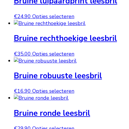
Bruine luipaardprint leesbril
worden
variaties.
op
Deze
Dit
€
24.90
Opties selecteren
de
optie
product
productpagina
kan
heeft
gekozen
Bruine rechthoekige leesbril
meerdere
worden
variaties.
op
Deze
Dit
€
35.00
Opties selecteren
de
optie
product
productpagina
kan
heeft
gekozen
Bruine robuuste leesbril
meerdere
worden
variaties.
op
Deze
Dit
€
16.90
Opties selecteren
de
optie
product
productpagina
kan
heeft
gekozen
Bruine ronde leesbril
meerdere
worden
variaties.
op
Deze
Dit
€
29.90
Opties selecteren