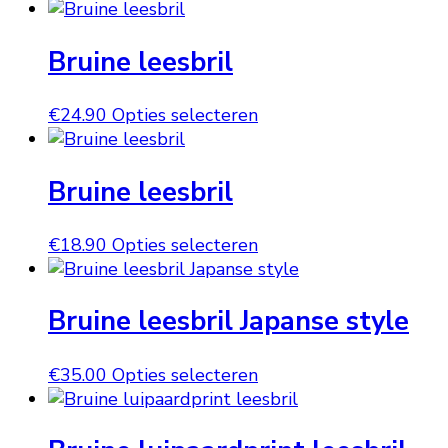
product
productpagina
kan
heeft
gekozen
Bruine leesbril
meerdere
worden
variaties.
op
Deze
Dit
€
24.90
Opties selecteren
de
optie
product
productpagina
kan
heeft
gekozen
Bruine leesbril
meerdere
worden
variaties.
op
Deze
Dit
€
18.90
Opties selecteren
de
optie
product
productpagina
kan
heeft
gekozen
Bruine leesbril Japanse style
meerdere
worden
variaties.
op
Deze
Dit
€
35.00
Opties selecteren
de
optie
product
productpagina
kan
heeft
gekozen
meerdere