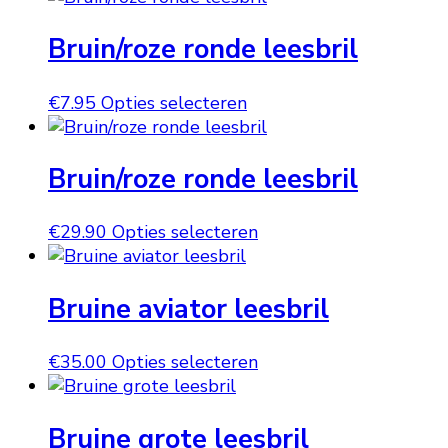
productpagina
kan
heeft
gekozen
Bruin/roze ronde leesbril
meerdere
worden
variaties.
op
Deze
Dit
€
7.95
Opties selecteren
de
optie
product
productpagina
kan
heeft
gekozen
Bruin/roze ronde leesbril
meerdere
worden
variaties.
op
Deze
Dit
€
29.90
Opties selecteren
de
optie
product
productpagina
kan
heeft
gekozen
Bruine aviator leesbril
meerdere
worden
variaties.
op
Deze
Dit
€
35.00
Opties selecteren
de
optie
product
productpagina
kan
heeft
gekozen
Bruine grote leesbril
meerdere
worden