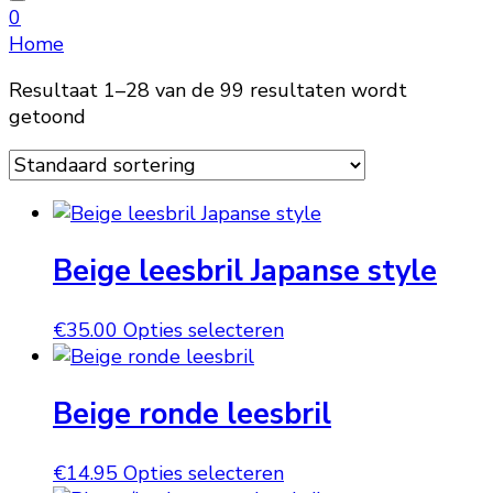
naar
0
iets?
Home
Resultaat 1–28 van de 99 resultaten wordt
getoond
Beige leesbril Japanse style
Dit
€
35.00
Opties selecteren
product
heeft
Beige ronde leesbril
meerdere
variaties.
Deze
Dit
€
14.95
Opties selecteren
optie