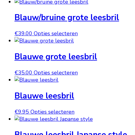
product
kan
heeft
gekozen
Blauw/bruine grote leesbril
meerdere
worden
variaties.
op
Deze
Dit
€
39.00
Opties selecteren
de
optie
product
productpagina
kan
heeft
gekozen
Blauwe grote leesbril
meerdere
worden
variaties.
op
Deze
Dit
€
35.00
Opties selecteren
de
optie
product
productpagina
kan
heeft
gekozen
Blauwe leesbril
meerdere
worden
variaties.
op
Deze
Dit
€
9.95
Opties selecteren
de
optie
product
productpagina
kan
heeft
gekozen
Blauwe leesbril Japanse style
meerdere