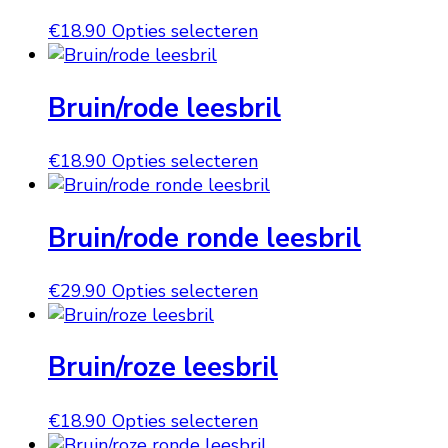
op
Deze
Dit
€
18.90
Opties selecteren
de
optie
product
productpagina
kan
heeft
gekozen
Bruin/rode leesbril
meerdere
worden
variaties.
op
Deze
Dit
€
18.90
Opties selecteren
de
optie
product
productpagina
kan
heeft
gekozen
Bruin/rode ronde leesbril
meerdere
worden
variaties.
op
Deze
Dit
€
29.90
Opties selecteren
de
optie
product
productpagina
kan
heeft
gekozen
Bruin/roze leesbril
meerdere
worden
variaties.
op
Deze
Dit
€
18.90
Opties selecteren
de
optie
product