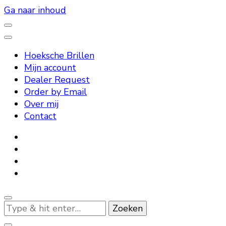
Ga naar inhoud
– High Quality Reading Glasses –
Hoeksche Brillen
Hoeksche Brillen
Mijn account
Dealer Request
Order by Email
Over mij
Contact
Op
zoek