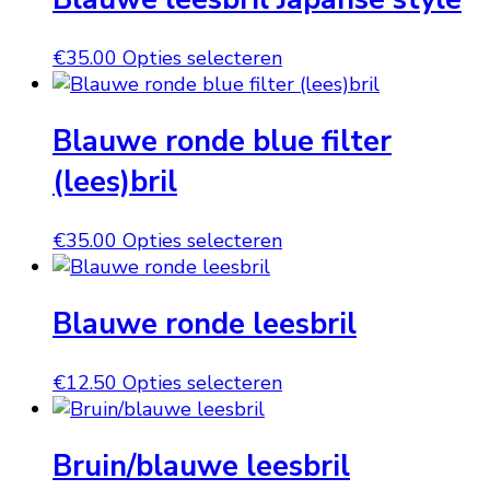
worden
variaties.
op
Deze
Dit
€
35.00
Opties selecteren
de
optie
product
productpagina
kan
heeft
gekozen
Blauwe ronde blue filter
meerdere
worden
variaties.
(lees)bril
op
Deze
de
optie
productpagina
Dit
€
35.00
Opties selecteren
kan
product
gekozen
heeft
worden
Blauwe ronde leesbril
meerdere
op
variaties.
de
Deze
productpagina
Dit
€
12.50
Opties selecteren
optie
product
kan
heeft
gekozen
Bruin/blauwe leesbril
meerdere
worden
variaties.