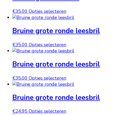
variaties.
op
Deze
Dit
€
35.00
Opties selecteren
de
optie
product
productpagina
kan
heeft
gekozen
Bruine grote ronde leesbril
meerdere
worden
variaties.
op
Deze
Dit
€
35.00
Opties selecteren
de
optie
product
productpagina
kan
heeft
gekozen
Bruine grote ronde leesbril
meerdere
worden
variaties.
op
Deze
Dit
€
35.00
Opties selecteren
de
optie
product
productpagina
kan
heeft
gekozen
Bruine grote ronde leesbril
meerdere
worden
variaties.
op
Deze
Dit
€
24.95
Opties selecteren
de
optie