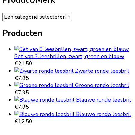
Product/Merk
gekozen
worden
op
de
productpagina
Producten
Set van 3 leesbrillen, zwart, groen en blauw
€
21.50
Zwarte ronde leesbril
€
7.95
Groene ronde leesbril
€
7.95
Blauwe ronde leesbril
€
7.95
Blauwe ronde leesbril
€
12.50